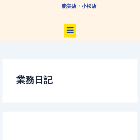
内
能美店・小松店
容
を
メ
ス
ニ
キ
ュ
ッ
ー
プ
業務日記