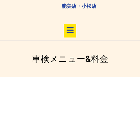
内
能美店・小松店
容
を
メ
ス
ニ
キ
ュ
ッ
ー
プ
車検メニュー&料金