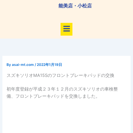
内
能美店・小松店
容
を
メ
ス
ニ
キ
ュ
ッ
ー
プ
By
asai-mt.com
/
2022年1月19日
スズキソリオMA15Sのフロントブレーキパッドの交換
初年度登録が平成２３年１２月のスズキソリオの車検整
備、フロントブレーキパッドを交換しました。