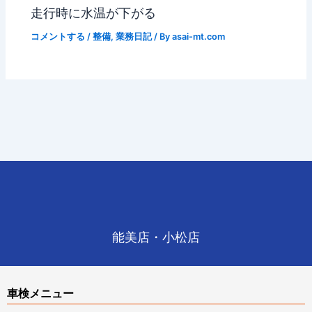
走行時に水温が下がる
コメントする
/
整備
,
業務日記
/ By
asai-mt.com
能美店・小松店
車検メニュー