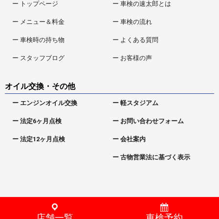
ー トップページ
ー 車検の速太郎とは
ー メニュー＆料金
ー 車検の流れ
ー 車検時の持ち物
ー よくある質問
ー スタッフブログ
ー お客様の声
オイル交換・その他
ー エンジンオイル交換
ー 軽スタジアム
ー 法定6ヶ月点検
ー お問い合わせフォーム
ー 法定12ヶ月点検
ー 会社案内
ー 古物営業法に基づく表示
Copyright © 石川県小松市・能美市の格安車検【車検の速太郎】能美店・小松店
All Rights Reserved.
店舗一覧
車検予約