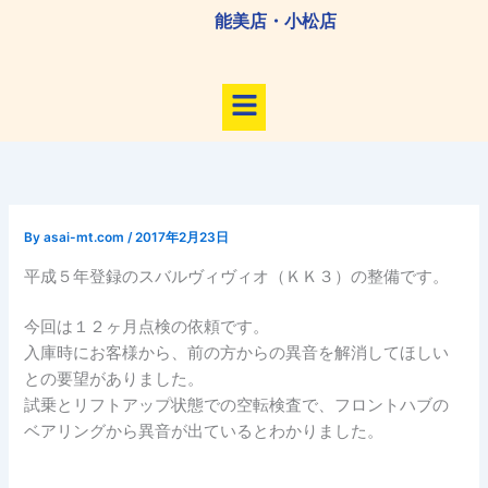
内
能美店・小松店
容
を
メ
ス
ニ
キ
ュ
ッ
ー
プ
By
asai-mt.com
/
2017年2月23日
平成５年登録のスバルヴィヴィオ（ＫＫ３）の整備です。
今回は１２ヶ月点検の依頼です。
入庫時にお客様から、前の方からの異音を解消してほしい
との要望がありました。
試乗とリフトアップ状態での空転検査で、フロントハブの
ベアリングから異音が出ているとわかりました。