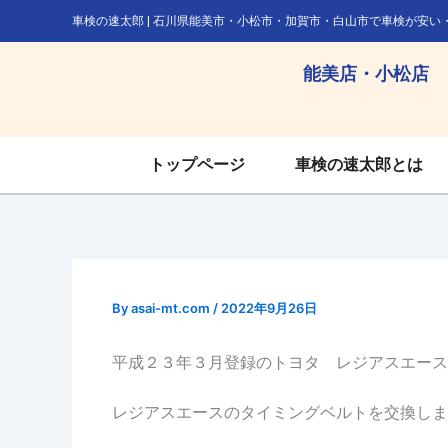
内
車検の速太郎 | 石川県能美市・小松市・加賀市・白山市で車検が安い
容
を
能美店・小松店
ス
キ
ッ
トップページ
車検の速太郎とは
プ
By
asai-mt.com
/
2022年9月26日
平成２３年３月登録のトヨタ レジアスエース
レジアスエースのタイミングベルトを交換しま