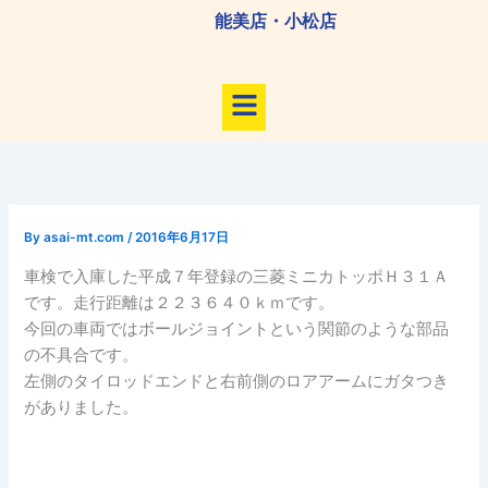
内
能美店・小松店
容
を
メ
ス
ニ
キ
ュ
ッ
ー
プ
By
asai-mt.com
/
2016年6月17日
車検で入庫した平成７年登録の三菱ミニカトッポＨ３１Ａ
です。走行距離は２２３６４０ｋｍです。
今回の車両ではボールジョイントという関節のような部品
の不具合です。
左側のタイロッドエンドと右前側のロアアームにガタつき
がありました。