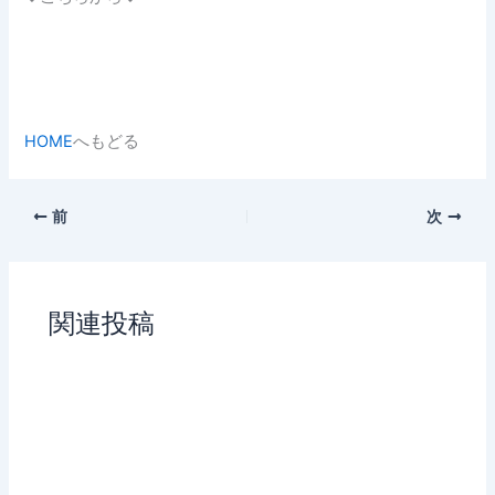
HOME
へもどる
前
次
関連投稿