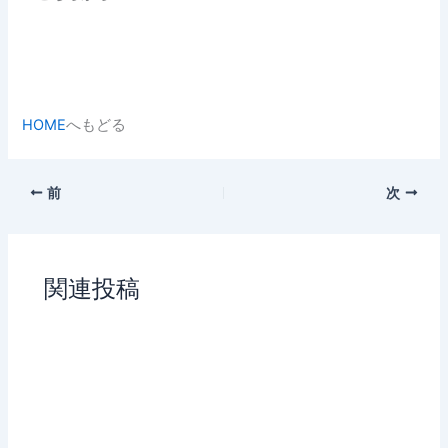
HOME
へもどる
前
次
関連投稿