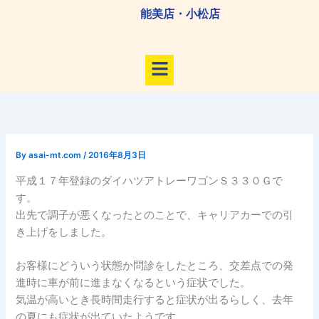
内
能美店・小松店
容
を
メ
ス
ニ
キ
ュ
ッ
ー
プ
By
asai-mt.com
/
2016年8月3日
平成１７年登録のダイハツアトレーワゴンＳ３３０Ｇで
す。
出先で調子が悪くなったとのことで、キャリアカーでの引
き上げをしました。
お客様にどういう状態か問診をしたところ、交差点での発
進時に車が前に進まなくなるという症状でした。
気温が高いとき長時間走行すると症状が出るらしく、去年
の夏にも症状が出ていたようです。